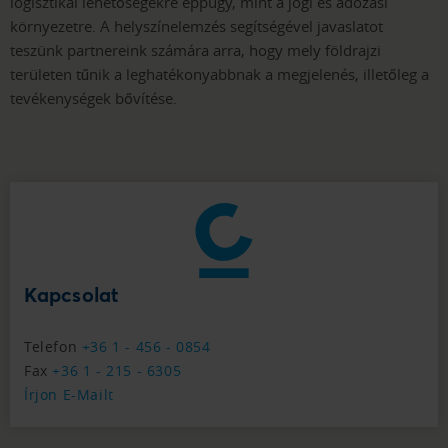
logisztikai lehetőségekre éppúgy, mint a jogi és adózási
környezetre. A helyszínelemzés segítségével javaslatot
teszünk partnereink számára arra, hogy mely földrajzi
területen tűnik a leghatékonyabbnak a megjelenés, illetőleg a
tevékenységek bővítése.
Kapcsolat
Telefon
+36 1 - 456 - 0854
Fax
+36 1 - 215 - 6305
Írjon E-Mailt