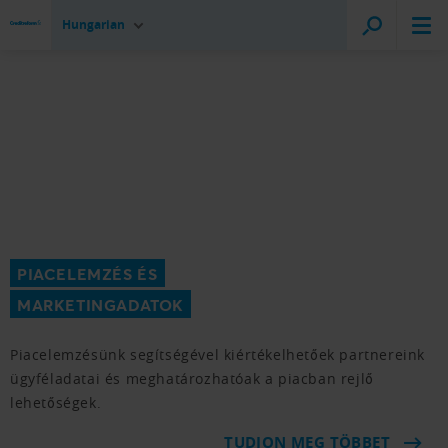
Hungarian
PIACELEMZÉS ÉS
MARKETINGADATOK
Piacelemzésünk segítségével kiértékelhetőek partnereink
ügyféladatai és meghatározhatóak a piacban rejlő
lehetőségek.
TUDJON MEG TÖBBET