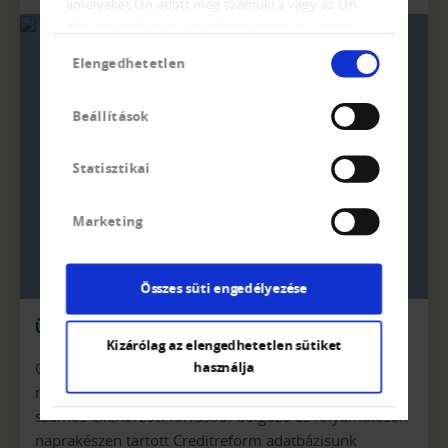
amelyeket Ön adott meg számukra vagy az Ön
által használt más szolgáltatásokból gyűjtöttek.
Hozzájárulás
Elengedhetetlen
kiválasztása
Beállítások
Statisztikai
Marketing
Összes süti engedélyezése
Ügyfélkör-elemzés
Kizárólag az elengedhetetlen sütiket
Gazdasági információk több mint 24,5 millió állami és
használja
magánvállalatról 45 európai országból – egyedülálló,
számos ellenőrzött forrásból dolgozó és folyamatosan
naprakészen tartott Creditreform adatbázisunk