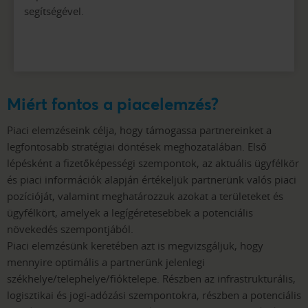
segítségével.
Miért fontos a piacelemzés?
Piaci elemzéseink célja, hogy támogassa partnereinket a
legfontosabb stratégiai döntések meghozatalában. Első
lépésként a fizetőképességi szempontok, az aktuális ügyfélkör
és piaci információk alapján értékeljük partnerünk valós piaci
pozícióját, valamint meghatározzuk azokat a területeket és
ügyfélkört, amelyek a legígéretesebbek a potenciális
növekedés szempontjából.
Piaci elemzésünk keretében azt is megvizsgáljuk, hogy
mennyire optimális a partnerünk jelenlegi
székhelye/telephelye/fióktelepe. Részben az infrastrukturális,
logisztikai és jogi-adózási szempontokra, részben a potenciális