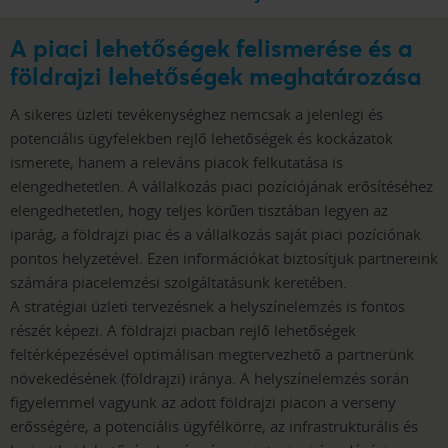
A piaci lehetőségek felismerése és a
földrajzi lehetőségek meghatározása
A sikeres üzleti tevékenységhez nemcsak a jelenlegi és
potenciális ügyfelekben rejlő lehetőségek és kockázatok
ismerete, hanem a releváns piacok felkutatása is
elengedhetetlen. A vállalkozás piaci pozíciójának erősítéséhez
elengedhetetlen, hogy teljes körűen tisztában legyen az
iparág, a földrajzi piac és a vállalkozás saját piaci pozíciónak
pontos helyzetével. Ezen információkat biztosítjuk partnereink
számára piacelemzési szolgáltatásunk keretében.
A stratégiai üzleti tervezésnek a helyszínelemzés is fontos
részét képezi. A földrajzi piacban rejlő lehetőségek
feltérképezésével optimálisan megtervezhető a partnerünk
növekedésének (földrajzi) iránya. A helyszínelemzés során
figyelemmel vagyunk az adott földrajzi piacon a verseny
erősségére, a potenciális ügyfélkörre, az infrastrukturális és