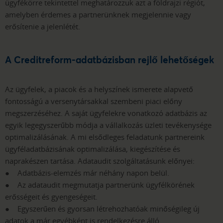
ügyfékörre tekintettel meghatározzuk azt a földrajzi régiót,
amelyben érdemes a partnerünknek megjelennie vagy
erősítenie a jelenlétét.
A Creditreform-adatbázisban rejlő lehetőségek
Az ügyfelek, a piacok és a helyszínek ismerete alapvető
fontosságú a versenytársakkal szembeni piaci előny
megszerzéséhez. A saját ügyfelekre vonatkozó adatbázis az
egyik legegyszerűbb módja a vállalkozás üzleti tevékenysége
optimalizálásának. A mi elsődleges feladatunk partnereink
ügyféladatbázisának optimalizálása, kiegészítése és
naprakészen tartása. Adataudit szolgáltatásunk előnyei:
● Adatbázis-elemzés már néhány napon belül.
● Az adataudit megmutatja partnerünk ügyfélkörének
erősségeit és gyengeségeit.
● Egyszerűen és gyorsan létrehozhatóak minőségileg új
adatok a már egyébként is rendelkezésre álló