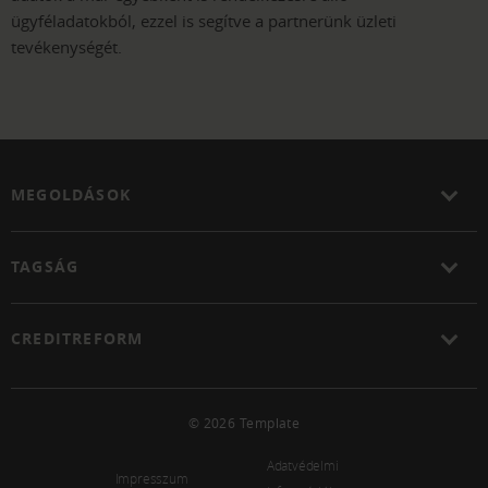
ügyféladatokból, ezzel is segítve a partnerünk üzleti
tevékenységét.
MEGOLDÁSOK
TAGSÁG
CREDITREFORM
© 2026 Template
Adatvédelmi
Impresszum